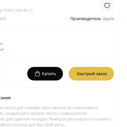
y-Trail-Looз-M / L
360
Производитель:
Apple
.
е?
Купить
Быстрый заказ
сание
ая петля для шлейфа изготовлена из нейлонового
я, создающего мягкую ленту с повышенной
ью для удобной посадки. Ремешок регулируется плавно с
бного язычка для быстрой регу...