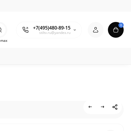
0
+7(495)480-89-15
stiltv.ru@yandex.ru
o max