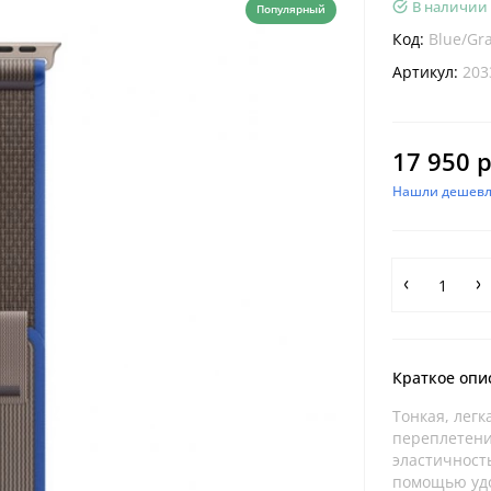
В наличии
Популярный
Код:
Blue/Gra
Артикул:
203
17 950 р
Нашли дешевл
Краткое опи
Тонкая, легк
переплетени
эластичност
помощью удо