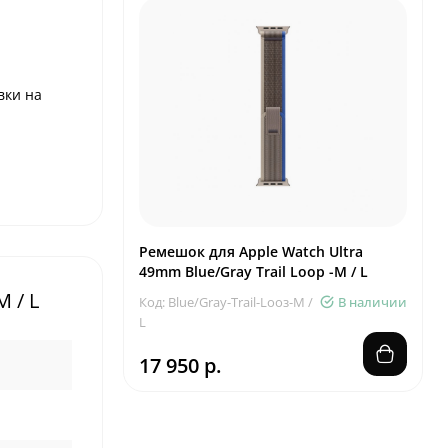
вки на
Ремешок для Apple Watch Ultra
49mm Blue/Gray Trail Loop -M / L
 / L
Код: Blue/Gray-Trail-Looз-M /
В наличии
L
17 950 р.