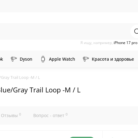
Я ищу, например,
iPhone 17 pr
ok
Dyson
Apple Watch
Красота и здоровье
ray Trail Loop -M / L
e/Gray Trail Loop -M / L
0
0
Отзывы
Вопрос - ответ