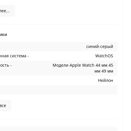
ее...
ики
cиний-серый
ная система -
WatchOS
ость -
Модели Apple Watch 44 мм 45
мм 49 мм
Нейлон
все