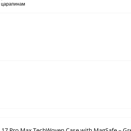
к царапинам
17 Pro Max TechWoven Case with MagSafe – Gr