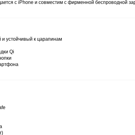
ется с iPhone и совместим с фирменной беспроводной за
 и устойчивый к царапинам
дки Qi
нопки
мартфона
afe
а
т)