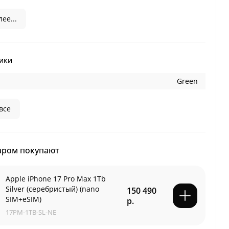
ее...
ики
Green
все
аром покупают
Apple iPhone 17 Pro Max 1Tb
Silver (серебристый) (nano
150 490
SIM+eSIM)
р.
17PM-1TB-SL-NE