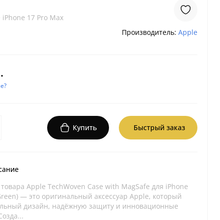
 iPhone 17 Pro Max
Производитель:
Apple
.
е?
Купить
Быстрый заказ
сание
товара Apple TechWoven Case with MagSafe для iPhone
Green) — это оригинальный аксессуар Apple, который
ильный дизайн, надёжную защиту и инновационные
озда...