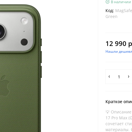
В наличии
Код:
MagSafe
Green
12 990 р
Нашли дешевл
Краткое опи
💡 Описание 
17 Pro Max (
сочетает ст
материалы. С