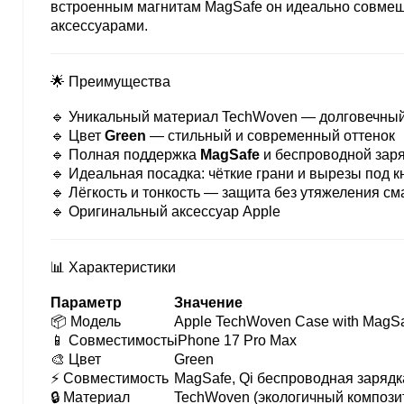
встроенным магнитам MagSafe он идеально совмеща
аксессуарами.
🌟 Преимущества
🔹 Уникальный материал TechWoven — долговечный
🔹 Цвет
Green
— стильный и современный оттенок
🔹 Полная поддержка
MagSafe
и беспроводной заря
🔹 Идеальная посадка: чёткие грани и вырезы под к
🔹 Лёгкость и тонкость — защита без утяжеления с
🔹 Оригинальный аксессуар Apple
📊 Характеристики
Параметр
Значение
📦 Модель
Apple TechWoven Case with MagS
📱 Совместимость
iPhone 17 Pro Max
🎨 Цвет
Green
⚡ Совместимость
MagSafe, Qi беспроводная зарядк
🔒 Материал
TechWoven (экологичный компози