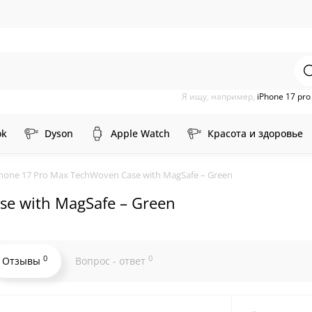
Я ищу, например,
iPhone 17 pr
ok
Dyson
Apple Watch
Красота и здоровье
hone 17 Pro Max TechWoven Case with MagSafe – Green
se with MagSafe – Green
0
0
Отзывы
Вопрос - ответ