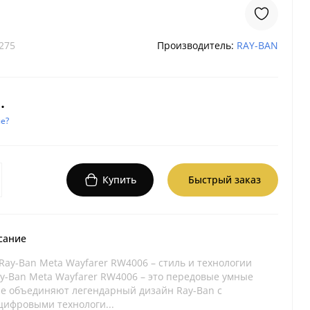
275
Производитель:
RAY-BAN
.
е?
Купить
Быстрый заказ
сание
Ray-Ban Meta Wayfarer RW4006 – стиль и технологии
ay-Ban Meta Wayfarer RW4006 – это передовые умные
ые объединяют легендарный дизайн Ray-Ban с
ифровыми технологи...