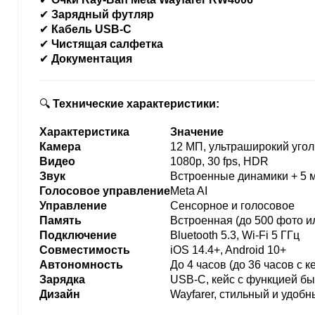
✔
Зарядный футляр
✔
Кабель USB-C
✔
Чистящая салфетка
✔
Документация
🔍
Технические характеристики:
Характеристика
Значение
Камера
12 МП, ультраширокий угол
Видео
1080p, 30 fps, HDR
Звук
Встроенные динамики + 5
Голосовое управление
Meta AI
Управление
Сенсорное и голосовое
Память
Встроенная (до 500 фото и
Подключение
Bluetooth 5.3, Wi-Fi 5 ГГц
Совместимость
iOS 14.4+, Android 10+
Автономность
До 4 часов (до 36 часов с к
Зарядка
USB-C, кейс с функцией бы
Дизайн
Wayfarer, стильный и удоб