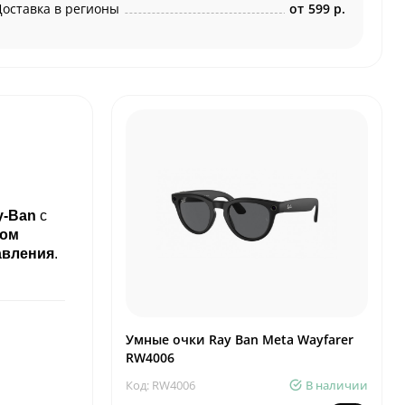
Доставка в регионы
от
599 р.
y-Ban
с
мом
авления
.
Умные очки Ray Ban Meta Wayfarer
RW4006
Код: RW4006
В наличии