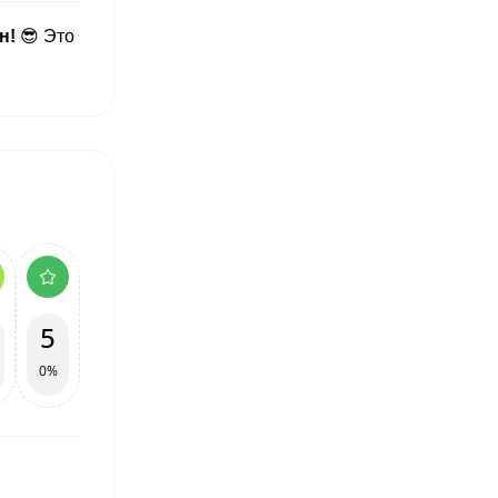
н!
😎 Это
5
0%