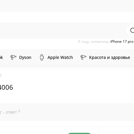
Я ищу, например,
iPhone 17 pr
ok
Dyson
Apple Watch
Красота и здоровье
6
4006
0
с - ответ