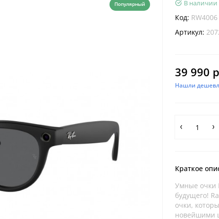
В наличии
Популярный
Код:
RW4006
Артикул:
207
39 990 р
Нашли дешевл
Краткое опи
Умные очки 
будущего! R
очки, котор
новейшими ц