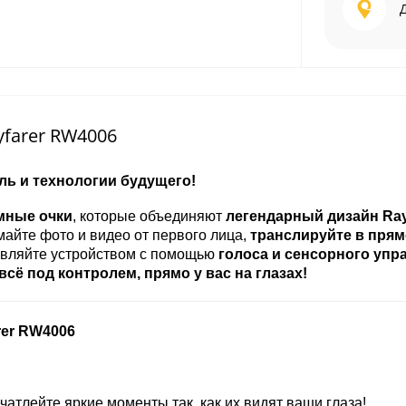
farer RW4006
иль и технологии будущего!
мные очки
, которые объединяют
легендарный дизайн Ra
майте фото и видео от первого лица,
транслируйте в пря
равляйте устройством с помощью
голоса и сенсорного упр
всё под контролем, прямо у вас на глазах!
rer RW4006
чатлейте яркие моменты так, как их видят ваши глаза!