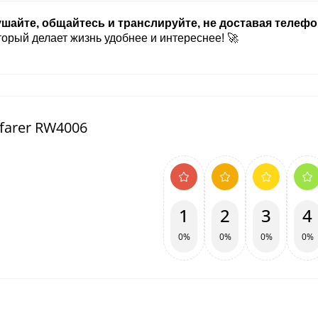
ушайте, общайтесь и транслируйте, не доставая телефо
оторый делает жизнь удобнее и интереснее! 🚀
farer RW4006
1
2
3
4
0%
0%
0%
0%