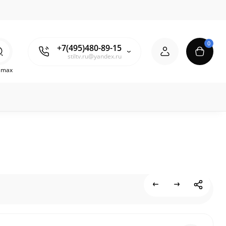
0
+7(495)480-89-15
stiltv.ru@yandex.ru
o max