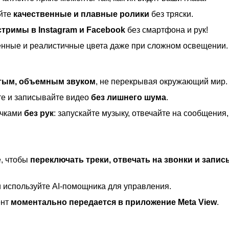
йте
качественные и плавные ролики
без тряски.
-стримы в Instagram и Facebook
без смартфона и рук!
нные и реалистичные цвета даже при сложном освещении.
тым, объемным звуком
, не перекрывая окружающий мир.
те и записывайте видео
без лишнего шума
.
очками
без рук
: запускайте музыку, отвечайте на сообщения,
е, чтобы
переключать треки, отвечать на звонки и запи
и используйте AI-помощника для управления.
ент
моментально передается в приложение Meta View
.