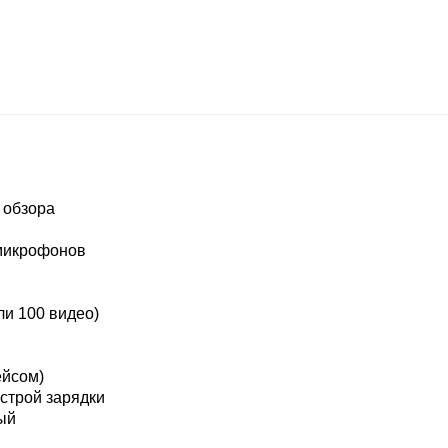
 обзора
 микрофонов
ли 100 видео)
ейсом)
строй зарядки
ный