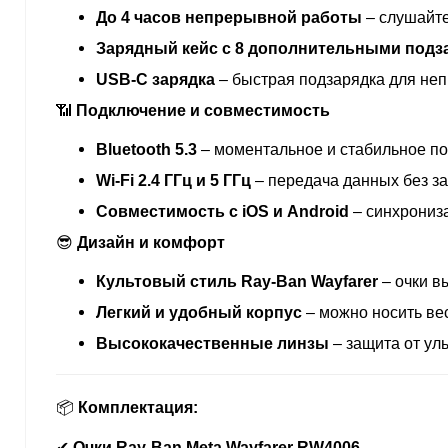
До 4 часов непрерывной работы
– слушайте
Зарядный кейс с 8 дополнительными подз
USB-C зарядка
– быстрая подзарядка для не
📶
Подключение и совместимость
Bluetooth 5.3
– моментальное и стабильное по
Wi-Fi 2.4 ГГц и 5 ГГц
– передача данных без з
Совместимость с iOS и Android
– синхрониз
😎
Дизайн и комфорт
Культовый стиль Ray-Ban Wayfarer
– очки в
Легкий и удобный корпус
– можно носить вес
Высококачественные линзы
– защита от ул
📦
Комплектация:
✔
Очки Ray-Ban Meta Wayfarer RW4006