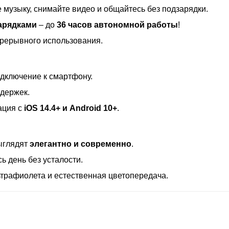
 музыку, снимайте видео и общайтесь без подзарядки.
арядками
– до
36 часов автономной работы
!
прерывного использования.
дключение к смартфону.
адержек.
ация с
iOS 14.4+ и Android 10+
.
ыглядят
элегантно и современно
.
ь день без усталости.
ьтрафиолета и естественная цветопередача.