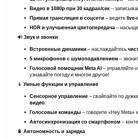
Видео в 1080p при 30 кадрах/сек
– записыва
Прямая трансляция в соцсети
– ведите
live
HDR и улучшенная цветопередача
– насыще
🔊
Звук и звонки
Встроенные динамики
– наслаждайтесь
чис
5 микрофонов с шумоподавлением
– звони
Голосовой помощник Meta AI
– управляйте 
узнавайте погоду и многое другое!
📱
Умные функции и управление
Сенсорное управление
– свайпайте по дужк
видео
.
Голосовые команды
– говорите «Hey Meta» 
Автосинхронизация со смартфоном
– конт
🔋
Автономность и зарядка