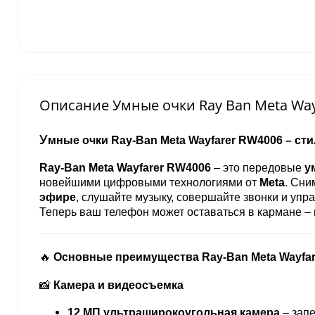
Описание Умные очки Ray Ban Meta Way
У
мные очки Ray-Ban Meta Wayfarer RW4006 – ст
Ray-Ban Meta Wayfarer RW4006
– это передовые
у
новейшими цифровыми технологиями от
Meta
. Сни
эфире
, слушайте музыку, совершайте звонки и уп
Теперь ваш телефон может оставаться в кармане –
🔥
Основные преимущества Ray-Ban Meta Wayfa
📸
Камера и видеосъемка
12 МП ультраширокоугольная камера
– запе