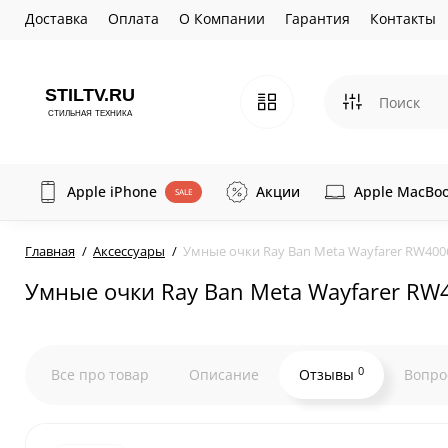
Доставка
Оплата
О Компании
Гарантия
Контакты
Apple iPhone
Акции
Apple MacBo
SALE
Главная
Аксессуары
Умные очки Ray Ban Meta Wayfarer RW400
Умные очки Ray Ban Meta Wayfarer RW
0
Все про товар
Описание
Отзывы
Вопро