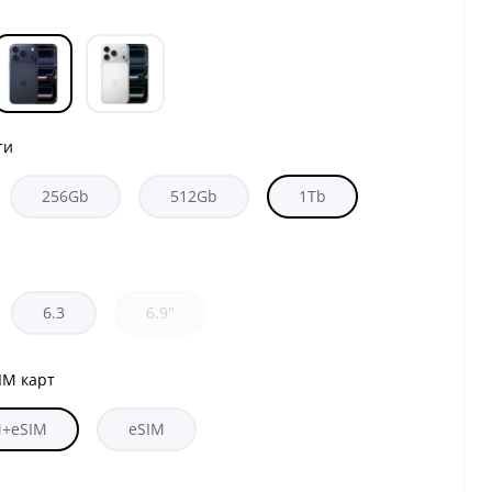
ти
256Gb
512Gb
1Tb
6.3
6.9"
IM карт
M+eSIM
eSIM