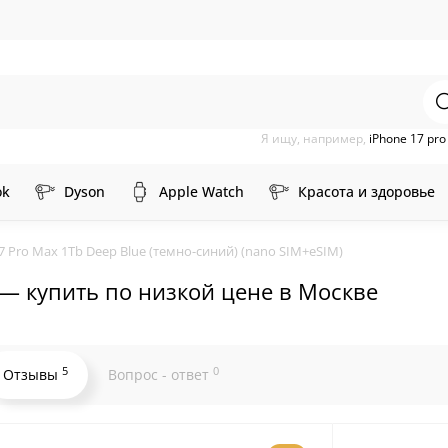
Я ищу, например,
iPhone 17 pr
ok
Dyson
Apple Watch
Красота и здоровье
7 Pro Max 1Tb Deep Blue (темно-синий) (nano SIM+eSIM)
e — купить по низкой цене в Москве
5
0
Отзывы
Вопрос - ответ