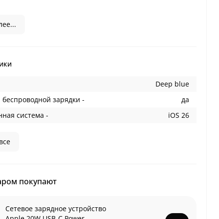
ее...
ики
Deep blue
 беспроводной зарядки -
да
ная система -
iOS 26
все
аром покупают
Сетевое зарядное устройство
Apple 20W USB-C Power