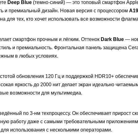
ете
Deep Blue
(темно-синий) — это топовый смартфон Appl
ть и премиальный дизайн. Новая версия с процессором
A19
 для тех, кто хочет использовать все возможности флагма
делает смартфон прочным и лёгким. Оттенок
Dark Blue
— нов
стиль и премиальность. Фронтальная панель защищена Cer
дёжным в любых условиях.
астотой обновления 120 Гц и поддержкой HDR10+ обеспечи
сокая яркость до 2000 нит делает экран идеально читаемы
новые возможности для мультимедиа.
зведённый по 3-нм техпроцессу. Он обеспечивает прирост ск
ечную работу даже с самыми требовательными приложениям
 для использования с несколькими операторами.