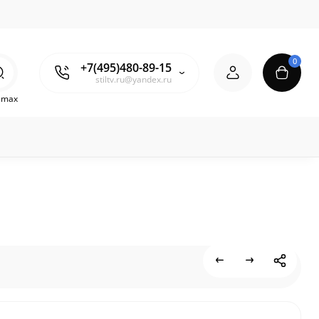
0
+7(495)480-89-15
stiltv.ru@yandex.ru
o max