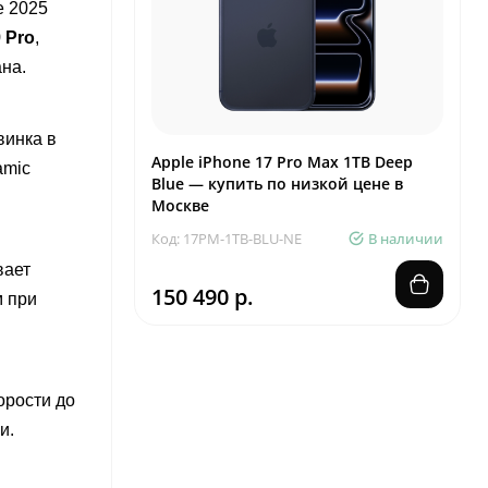
e 2025
 Pro
,
на.
инка в
Apple iPhone 17 Pro Max 1TB Deep
amic
Blue — купить по низкой цене в
Москве
Код: 17PM-1TB-BLU-NE
В наличии
вает
150 490 р.
м при
орости до
и.