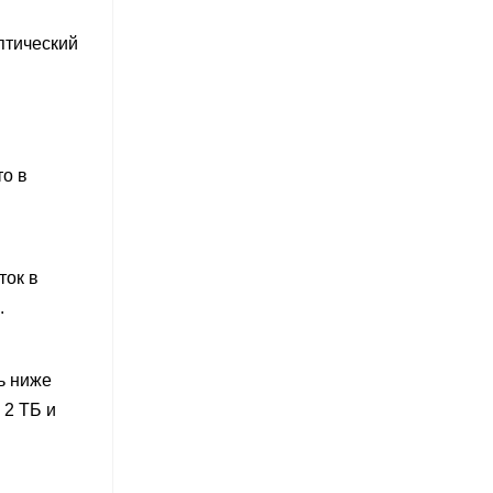
птический
то в
ток в
.
ь ниже
 2 ТБ и