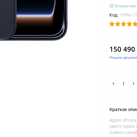
В наличии
Код:
17PM-1T
150 490 
Нашли дешевл
Краткое опи
Apple iPhone
цвете Apple 
(темно-сини