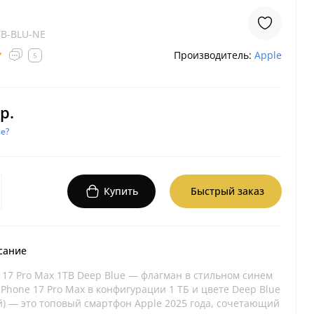
B-BLU-NE
Производитель:
Apple
5
р.
е?
Купить
Быстрый заказ
сание
 17 Pro Max 1TB Deep Blue — флагман в стильном синем
iPhone 17 Pro Max в конфигурации 1 ТБ и цвете Deep Blue
й) — это топовый смартфон Apple 2025 года, сочетающий