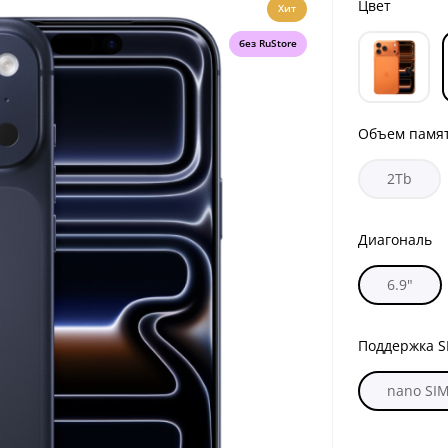
Цвет
Хит
без RuStore
Объем памя
2Tb
Диагональ
6.9"
Поддержка S
nano SI