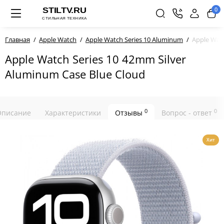
0
Главная
Apple Watch
Apple Watch Series 10 Aluminum
Apple Watc
Apple Watch Series 10 42mm Silver
Aluminum Case Blue Cloud
0
0
Описание
Характеристики
Отзывы
Вопрос - ответ
Хит