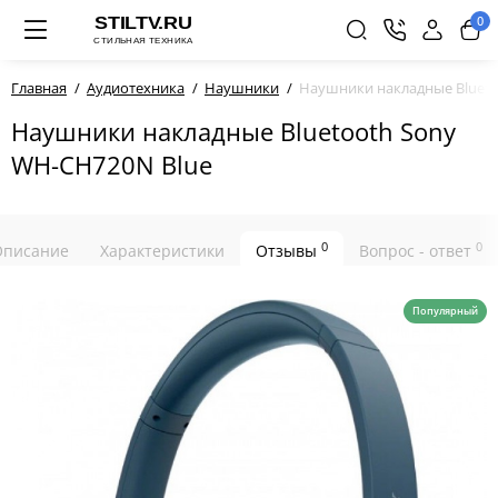
0
Главная
Аудиотехника
Наушники
Наушники накладные Blueto
Наушники накладные Bluetooth Sony
WH-CH720N Blue
0
0
Описание
Характеристики
Отзывы
Вопрос - ответ
Популярный