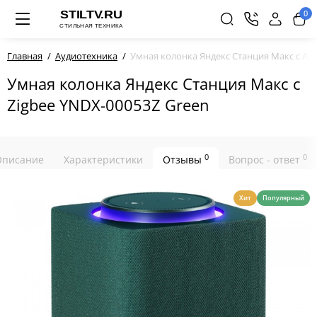
0
Главная
Аудиотехника
Умная колонка Яндекс Станция Макс c Али
Умная колонка Яндекс Станция Макс с
Zigbee YNDX-00053Z Green
0
0
Описание
Характеристики
Отзывы
Вопрос - ответ
Хит
Популярный