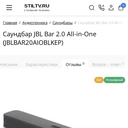
0
Главная
Аудиотехника
Саундбары
Саундбар JBL Bar 2.0 All-in-
Саундбар JBL Bar 2.0 All-in-One
(JBLBAR20AIOBLKEP)
0
0
Описание
Характеристики
Отзывы
Вопрос - ответ
Хит
Популярный