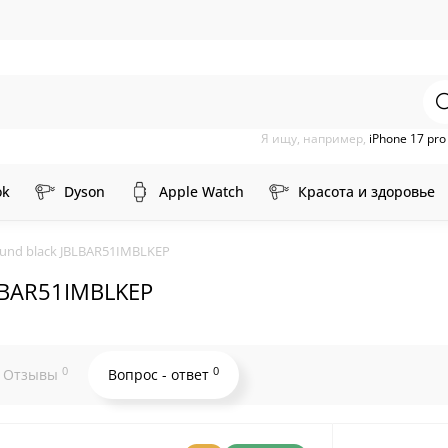
Я ищу, например,
iPhone 17 pr
ok
Dyson
Apple Watch
Красота и здоровье
round black JBLBAR51IMBLKEP
BLBAR51IMBLKEP
0
0
Отзывы
Вопрос - ответ