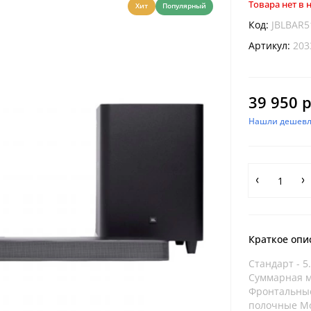
Товара нет в
Хит
Популярный
Код:
JBLBAR5
Артикул:
203
39 950 р
Нашли дешевл
Краткое опи
Стандарт - 5
Суммарная м
Фронтальные 
полочные Мо