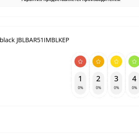
 black JBLBAR51IMBLKEP
1
2
3
4
0%
0%
0%
0%