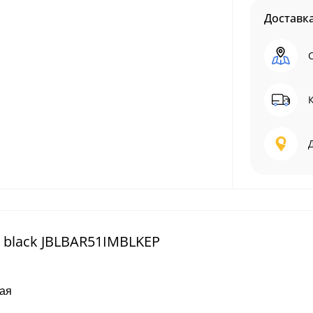
Доставк
d black JBLBAR51IMBLKEP
ная