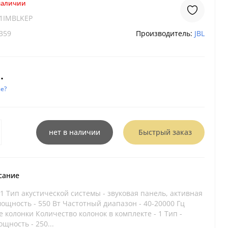
 наличии
1IMBLKEP
359
Производитель:
JBL
.
е?
нет в наличии
Быстрый заказ
сание
.1 Тип акустической системы - звуковая панель, активная
ощность - 550 Вт Частотный диапазон - 40-20000 Гц
колонки Количество колонок в комплекте - 1 Тип -
щность - 250...