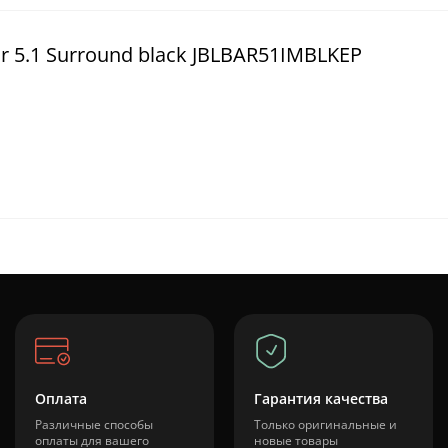
r 5.1 Surround black JBLBAR51IMBLKEP
Оплата
Гарантия качества
Различные способы
Только оригинальные и
оплаты для вашего
новые товары