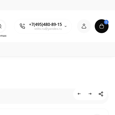
0
+7(495)480-89-15
stiltv.ru@yandex.ru
o max