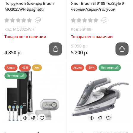
Погружной блендер Braun
Утюг Braun SI 9188 TexStyle 9
MQ3025WH Spaghetti
черный/серый/голубой
Код: MQ3025WH
Код: SI9188
Товара нет в наличии
Товара нет в наличии
9 990 р.
4 850 р.
5 200 р.
Акция
-42 %
Хит
Акция
-29 %
Популярный
Популярный