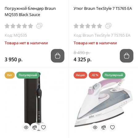
Погружной блендер Braun
Утюг Braun TexStyle 7 TS765 EA
MQ535 Black Sauce
Код: MQ535
Код: Braun TexStyle 7 TS765 EA
Товара нет в наличии
Товара нет в наличии
8 490 р.
3 950 р.
4 325 р.
Хит
Популярный
Акция
-42 %
Популярный