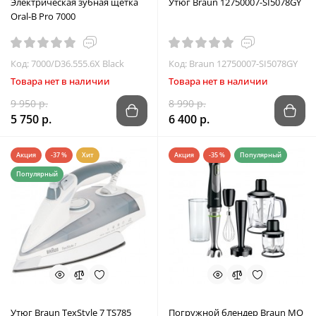
Электрическая зубная щетка
Утюг Braun 12750007-SI5078GY
Oral-B Pro 7000
Код: 7000/D36.555.6X Black
Код: Braun 12750007-SI5078GY
Товара нет в наличии
Товара нет в наличии
9 950 р.
8 990 р.
5 750 р.
6 400 р.
Акция
-37 %
Хит
Акция
-35 %
Популярный
Популярный
Утюг Braun TexStyle 7 TS785
Погружной блендер Braun MQ