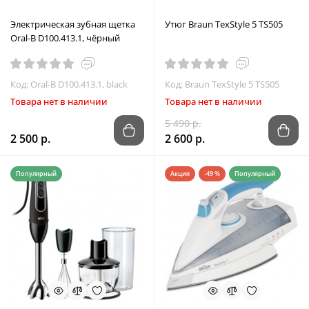
Электрическая зубная щетка
Утюг Braun TexStyle 5 TS505
Oral-B D100.413.1, чёрный
Код: Oral-B D100.413.1, black
Код: Braun TexStyle 5 TS505
Товара нет в наличии
Товара нет в наличии
5 490 р.
2 500 р.
2 600 р.
Популярный
Акция
-49 %
Популярный