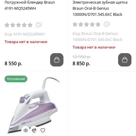
Погружной блендер Braun
Электрическая зубная щетка
4191-MQ5245WH
Braun Oral-B Genius
10000N/D701.545.6XC Black
Код: Braun Oral-B Genius
Код: 4191-MQ5245WH
10000N/D701.545.6XC Black
Товара нет в наличии
Товара нет в наличии
12 950 р.
8 550 р.
8 850 р.
Популярный