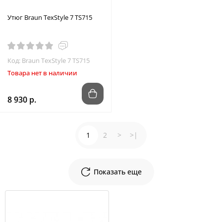
Утюг Braun TexStyle 7 TS715
Код: Braun TexStyle 7 TS715
Товара нет в наличии
8 930 р.
1
2
>
>|
Показать еще