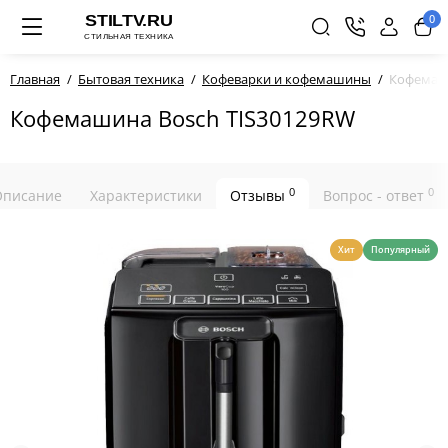
0
Главная
Бытовая техника
Кофеварки и кофемашины
Кофемаши
Кофемашина Bosch TIS30129RW
0
0
Описание
Характеристики
Отзывы
Вопрос - ответ
Хит
Популярный