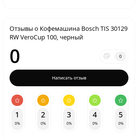
Отзывы о Кофемашина Bosch TIS 30129
RW VeroCup 100, черный
0
0
Написать отзыв
1
2
3
4
5
0%
0%
0%
0%
0%