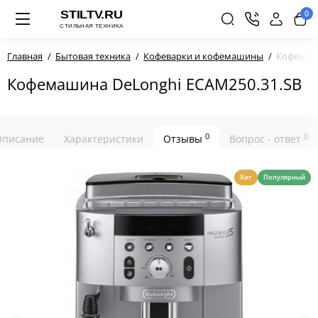
0
Главная
Бытовая техника
Кофеварки и кофемашины
Кофемаши
Кофемашина DeLonghi ECAM250.31.SB
0
0
Описание
Характеристики
Отзывы
Вопрос - ответ
Хит
Популярный