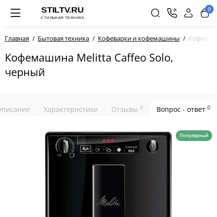
0
Главная
Бытовая техника
Кофеварки и кофемашины
Кофемаши
Кофемашина Melitta Caffeo Solo,
черный
0
0
Описание
Характеристики
Отзывы
Вопрос - ответ
Популярный