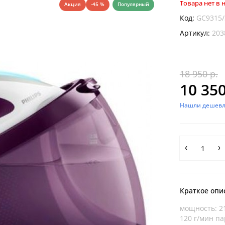
Товара нет в
Акция
-45 %
Популярный
Код:
GC9315/
Артикул:
203
18 950 р.
10 350
Нашли дешевл
Краткое опи
мощность: 2
120 г/мин п