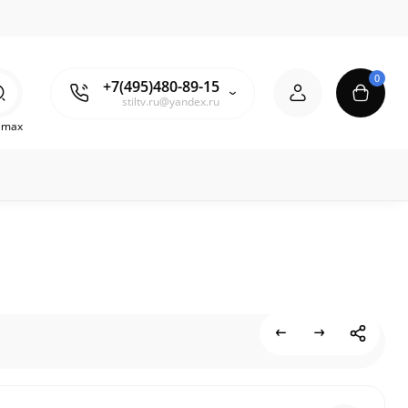
0
+7(495)480-89-15
stiltv.ru@yandex.ru
o max