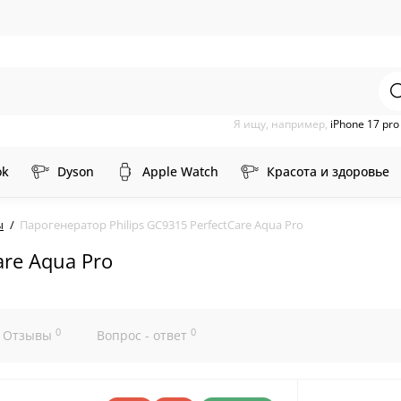
Я ищу, например,
iPhone 17 pr
ok
Dyson
Apple Watch
Красота и здоровье
ы
Парогенератор Philips GC9315 PerfectCare Aqua Pro
are Aqua Pro
0
0
Отзывы
Вопрос - ответ