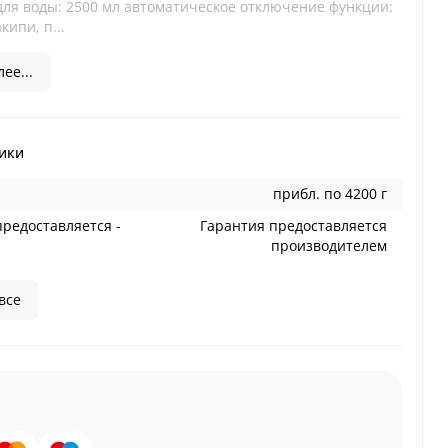
для воды: 2500 мл автоматическое отключение функции:
кипи, п...
ее...
ики
прибл. по 4200 г
предоставляется -
Гарантия предоставляется
производителем
все