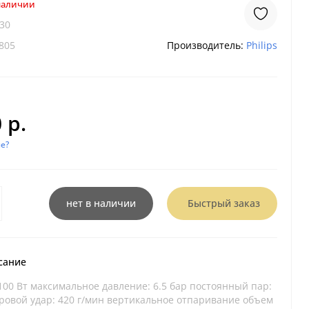
 наличии
30
805
Производитель:
Philips
 р.
е?
нет в наличии
Быстрый заказ
сание
100 Вт максимальное давление: 6.5 бар постоянный пар:
аровой удар: 420 г/мин вертикальное отпаривание объeм