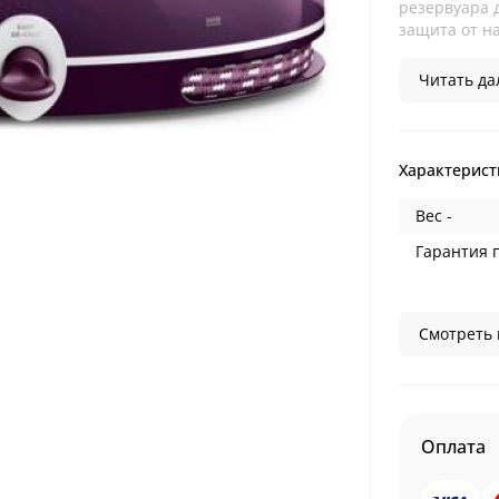
резервуара 
защита от на
Читать дал
Характерист
Вес -
Гарантия 
Смотреть 
Оплата