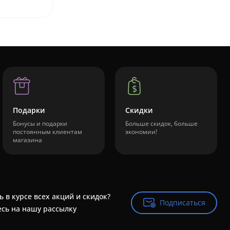
Подарки
Скидки
Бонусы и подарки
Больше скидок, больше
постоянным клиентам
экономии!
магазина
ь в курсе всех акций и скидок?
Подписаться
Подписаться
сь на нашу рассылку