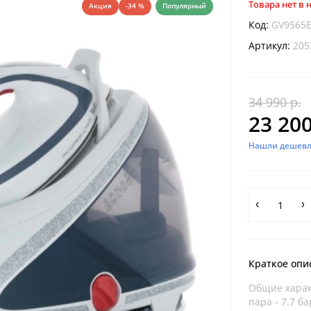
Товара нет в
Акция
-34 %
Популярный
Код:
GV9565
Артикул:
205
34 990 р.
23 200
Нашли дешевл
Краткое опи
Общие харак
пара - 7.7 б