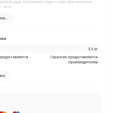
паровой удар, постоянная подача пара Вертикальное
- есть...
ее...
ики
5.5 кг
предоставляется -
Гарантия предоставляется
производителем
все