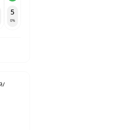
5
0%
й/