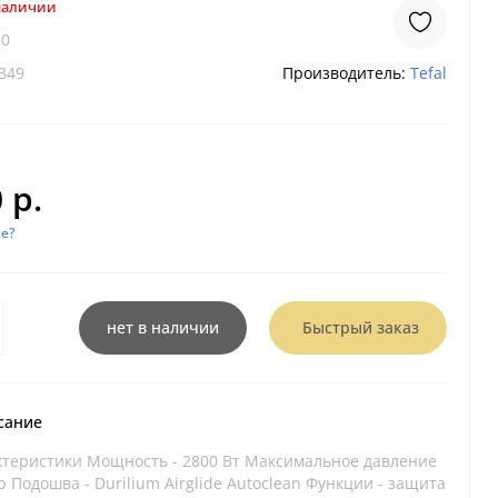
 наличии
E0
349
Производитель:
Tefal
 р.
е?
нет в наличии
Быстрый заказ
сание
теристики Мощность - 2800 Вт Максимальное давление
ар Подошва - Durilium Airglide Autoclean Функции - защита