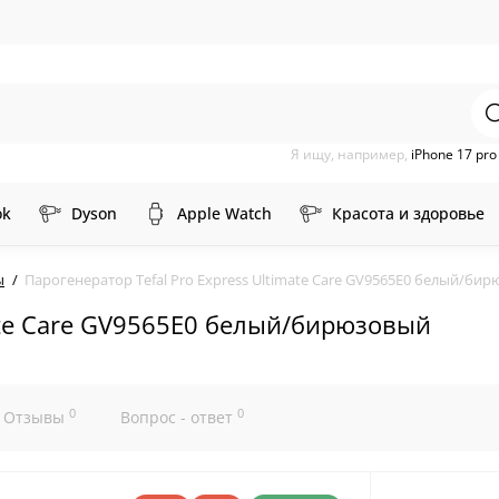
Я ищу, например,
iPhone 17 pr
ok
Dyson
Apple Watch
Красота и здоровье
ы
Парогенератор Tefal Pro Express Ultimate Care GV9565E0 белый/би
mate Care GV9565E0 белый/бирюзовый
0
0
Отзывы
Вопрос - ответ