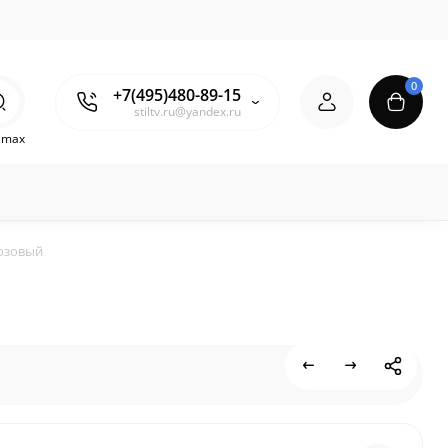
0
+7(495)480-89-15
stiltv.ru@yandex.ru
o max
рюзовый