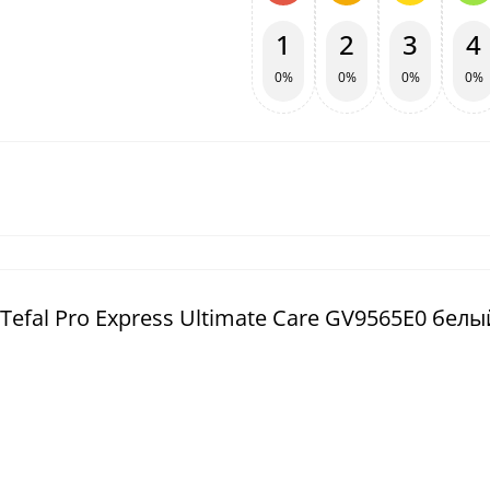
1
2
3
4
0%
0%
0%
0%
efal Pro Express Ultimate Care GV9565E0 белы