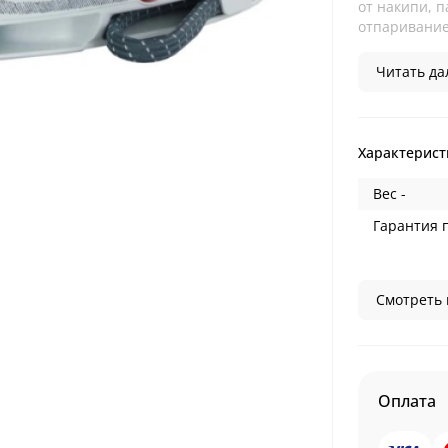
от накипи, 
отпаривание 
Читать дал
Характерист
Вес -
Гарантия 
Смотреть 
Оплата