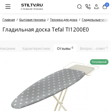
0
Главная
Бытовая техника
Техника для дома
Гладильные устан
Гладильная доска Tefal TI1200E0
0
0
Описание
Характеристики
Отзывы
Вопрос - ответ
Популярный