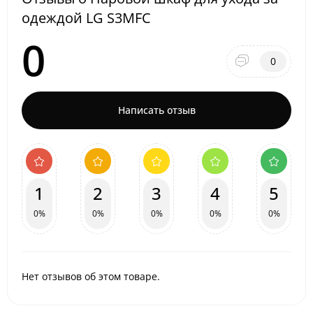
одеждой LG S3MFC
0
0
Написать отзыв
1
2
3
4
5
0%
0%
0%
0%
0%
Нет отзывов об этом товаре.