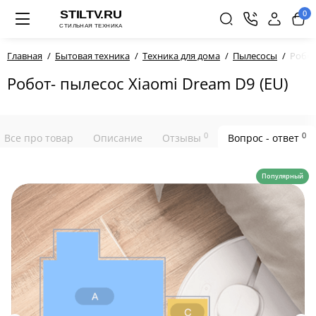
0
Главная
Бытовая техника
Техника для дома
Пылесосы
Робот
Робот- пылесос Xiaomi Dream D9 (EU)
0
0
Все про товар
Описание
Отзывы
Вопрос - ответ
Популярный