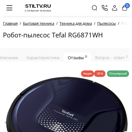
0
Главная
Бытовая техника
Техника для дома
Пылесосы
Робот
Робот-пылесос Tefal RG6871WH
0
0
Описание
Характеристики
Отзывы
Вопрос - ответ
Акция
-35 %
Популярный