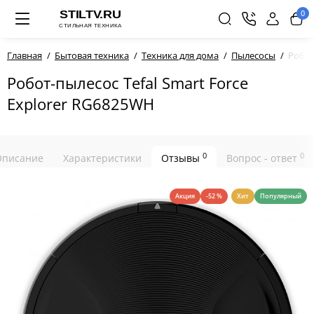
0
Главная
Бытовая техника
Техника для дома
Пылесосы
Робот
Робот-пылесос Tefal Smart Force
Explorer RG6825WH
0
0
Описание
Характеристики
Отзывы
Вопрос - ответ
Акция
-52 %
Хит
Популярный