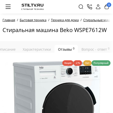
0
Главная
Бытовая техника
Техника для дома
Стиральные маш
Стиральная машина Beko WSPE7612W
0
0
Описание
Характеристики
Отзывы
Вопрос - ответ
Акция
-2 %
Хит
Популярный