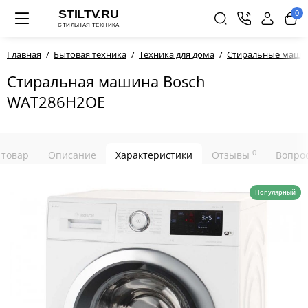
0
Главная
Бытовая техника
Техника для дома
Стиральные маш
Стиральная машина Bosch
WAT286H2OE
0
 товар
Описание
Характеристики
Отзывы
Вопрос
Популярный