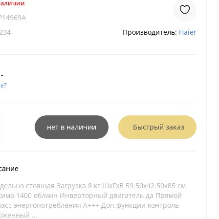
 наличии
P14969A
234
Производитель:
Haier
.
е?
нет в наличии
Быстрый заказ
сание
дельно стоящая Загрузка 8 кг ШхГхВ 59.50х42.50х85 см
жима 1400 об/мин Инверторный двигатель да Прямой
ласс энергопотребления A+++ Доп.функции контроль
оженный ...