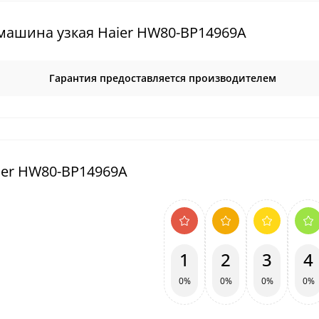
машина узкая Haier HW80-BP14969A
Гарантия предоставляется производителем
ier HW80-BP14969A
1
2
3
4
0%
0%
0%
0%