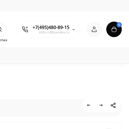
0
+7(495)480-89-15
stiltv.ru@yandex.ru
o max