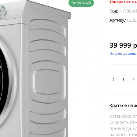
Товара нет в
Популярный
Код:
HW80-B
Артикул:
202
39 999 р
Нашли дешевл
Краткое опи
Установка от
Скорость от
привод да К
баланса, отл