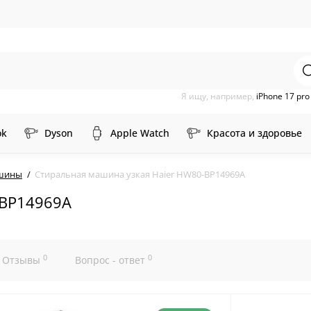
Я ищу, например,
iPhone 17 pr
ok
Dyson
Apple Watch
Красота и здоровье
ашины
Стиральная машина узкая Haier HW80-BP14969A
-BP14969A
0
0
Отзывы
Вопрос - ответ