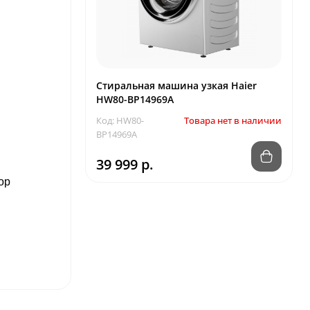
Стиральная машина узкая Haier
HW80-BP14969A
Код: HW80-
Товара нет в наличии
BP14969A
39 999 р.
ор