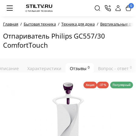
0
Главная
Бытовая техника
Техника для дома
Вертикальные отп
Отпариватель Philips GC557/30
ComfortTouch
0
0
Описание
Характеристики
Отзывы
Вопрос - ответ
Акция
-37 %
Популярный