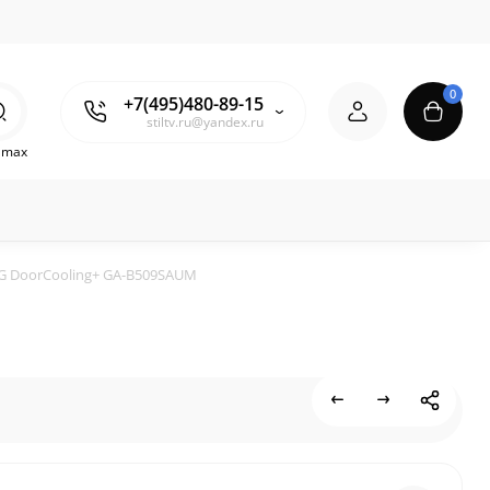
0
+7(495)480-89-15
stiltv.ru@yandex.ru
o max
G DoorCooling+ GA-B509SAUM