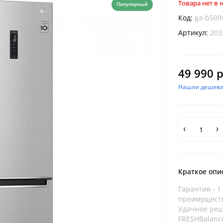
Товара нет в
Популярный
Код:
ga-b50
Артикул:
203
49 990 р
Нашли дешевл
Краткое опи
Гарантия - 1
преимуществ
Удачное реш
FRESHBalance