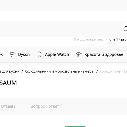
Я ищу, например,
iPhone 17 pr
ok
Dyson
Apple Watch
Красота и здоровье
а для кухни
Холодильники и морозильные камеры
Холодильник L
9SAUM
0
0
Отзывы
Вопрос - ответ