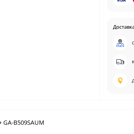
Доставк
g+ GA-B509SAUM