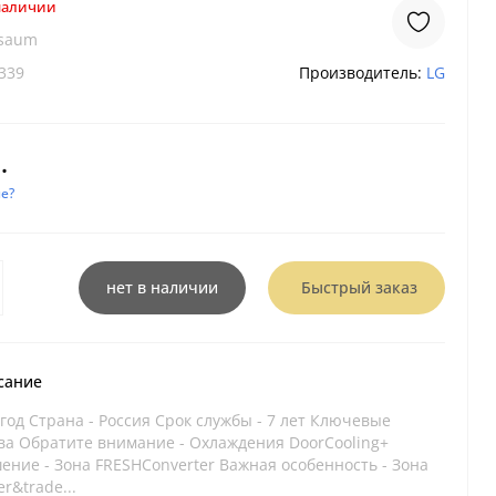
 наличии
9saum
339
Производитель:
LG
.
е?
нет в наличии
Быстрый заказ
сание
 год Страна - Россия Срок службы - 7 лет Ключевые
а Обратите внимание - Охлаждения DoorCooling+
ение - Зона FRESHConverter Важная особенность - Зона
r&trade...