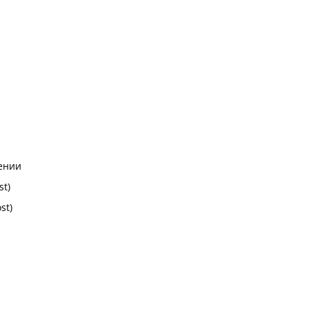
лении
t)
st)