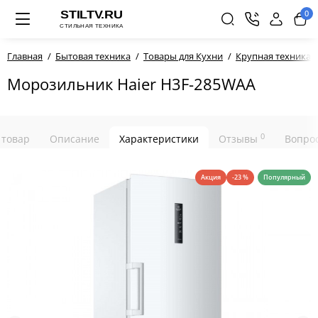
0
Главная
Бытовая техника
Товары для Кухни
Крупная техника д
Морозильник Haier H3F-285WAA
0
 товар
Описание
Характеристики
Отзывы
Вопрос
Акция
-23 %
Популярный