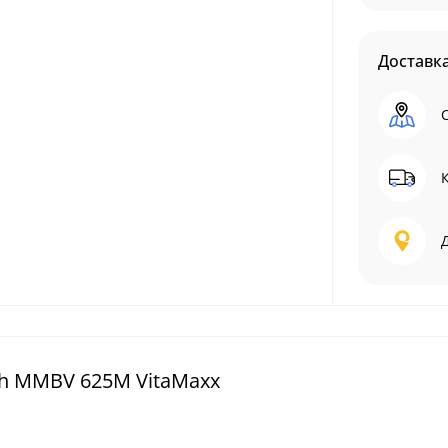
Доставк
h MMBV 625M VitaMaxx