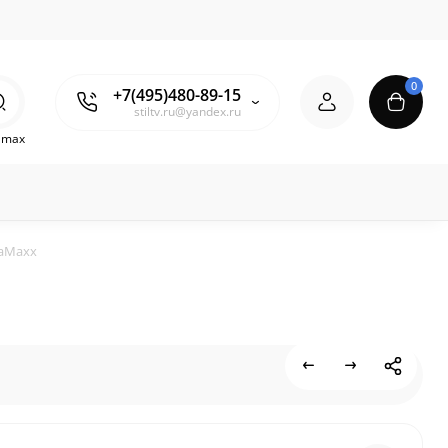
0
+7(495)480-89-15
stiltv.ru@yandex.ru
o max
taMaxx