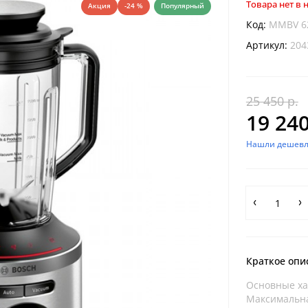
Товара нет в
Акция
-24 %
Популярный
Код:
MMBV 6
Артикул:
204
25 450 р.
19 240
Нашли дешевл
Краткое опи
Основные ха
Максимальна