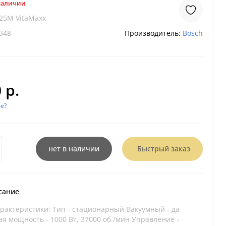
 наличии
25M VitaMaxx
348
Производитель:
Bosch
 р.
е?
нет в наличии
Быстрый заказ
сание
рактеристики: Тип - стационарный Вакуумный - да
я мощность - 1000 Вт, 37000 об./мин Управление -