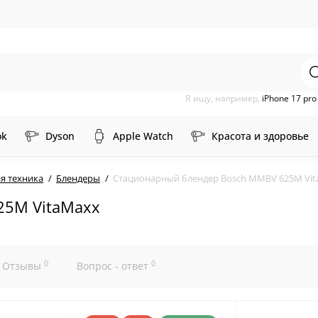
Я ищу, например,
iPhone 17 pr
ok
Dyson
Apple Watch
Красота и здоровье
я техника
Блендеры
Стационарный блендер Bosch MMBV 625M Vi
25M VitaMaxx
0
0
Отзывы
Вопрос - ответ