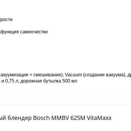
орости
 функция самоочистки
вакуумизация + смешивание), Vacuum (создание вакуума), 
 и 0,75 л, дорожная бутылка 500 мл
ый блендер Bosch MMBV 625M VitaMaxx