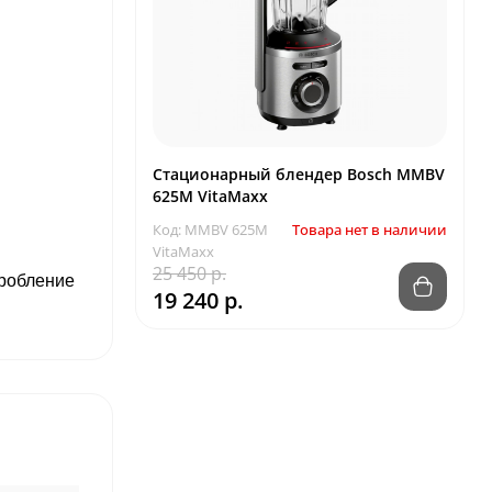
Стационарный блендер Bosch MMBV
625M VitaMaxx
Код: MMBV 625M
Товара нет в наличии
VitaMaxx
25 450 р.
дробление
19 240 р.