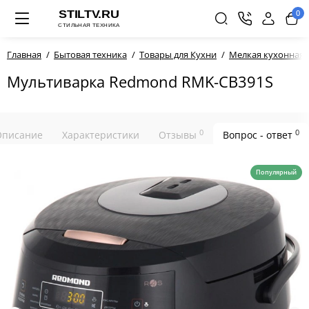
0
Главная
Бытовая техника
Товары для Кухни
Мелкая кухонная 
Мультиварка Redmond RMK-CB391S
0
0
Описание
Характеристики
Отзывы
Вопрос - ответ
Популярный