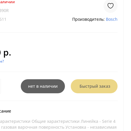
 наличии
B90R
611
Производитель:
Bosch
 р.
е?
нет в наличии
Быстрый заказ
сание
арактеристики Общие характеристики Линейка - Serie 4
- газовая варочная поверхность Установка - независимая