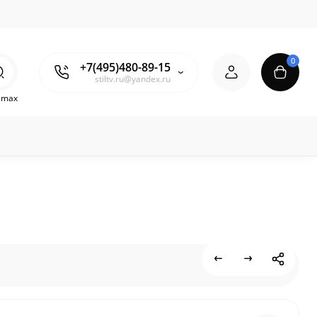
0
+7(495)480-89-15
stiltv.ru@yandex.ru
o max