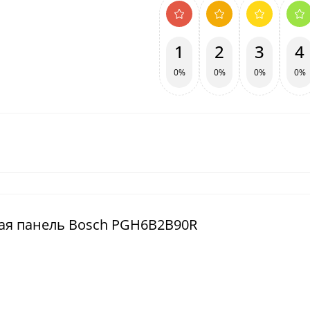
1
2
3
4
0%
0%
0%
0%
ная панель Bosch PGH6B2B90R