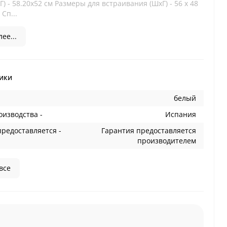
) - 58.20х52 см Размеры для встраивания (ШхГ) - 56 x 48
Сп...
ее...
ики
белый
оизводства -
Испания
предоставляется -
Гарантия предоставляется
производителем
все