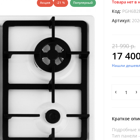
Товара нет в
Акция
-21 %
Популярный
Код:
PGH6B2
Артикул:
202
21 990 р.
17 400
Нашли дешевл
Краткое опи
Подробные х
Тип панели 