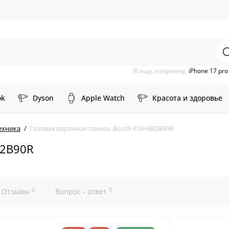
Я ищу, например,
iPhone 17 pr
ok
Dyson
Apple Watch
Красота и здоровье
ехника
Газовая варочная панель Bosch PGH6B2B90R
B2B90R
0
0
Отзывы
Вопрос - ответ