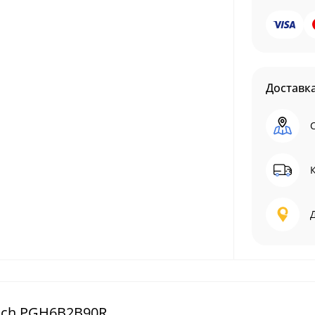
Доставк
sch PGH6B2B90R