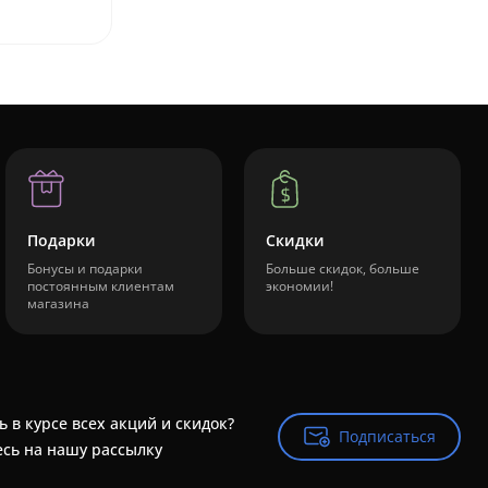
Подарки
Скидки
Бонусы и подарки
Больше скидок, больше
постоянным клиентам
экономии!
магазина
ь в курсе всех акций и скидок?
Подписаться
Подписаться
сь на нашу рассылку