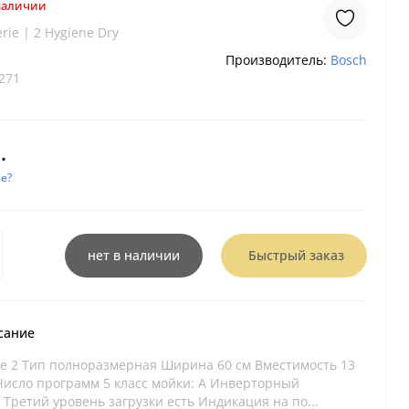
 наличии
rie | 2 Hygiene Dry
Производитель:
Bosch
271
.
е?
нет в наличии
Быстрый заказ
сание
ie 2 Тип полноразмерная Ширина 60 см Вместимость 13
Число программ 5 класс мойки: A Инверторный
 Третий уровень загрузки есть Индикация на по...