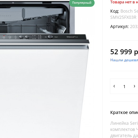
Товара нет в
Популярный
Код:
Bosch Se
SMV25FX03R
Артикул:
203
52 999 р
Нашли дешевл
Краткое опи
Линейка Ser
комплектов 
двигатель да