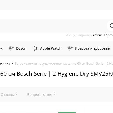
Я ищу, например,
iPhone 17 pr
ok
Dyson
Apple Watch
Красота и здоровье
ехника
Встраиваемая посудомоечная машина 60 см Bosch Serie | 2 H
0 см Bosch Serie | 2 Hygiene Dry SMV25F
0
0
Отзывы
Вопрос - ответ