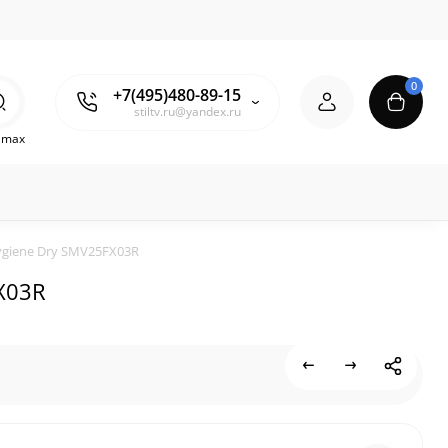
0
+7(495)480-89-15
stiltv.ru@yandex.ru
o max
ygiene Dry SMV25FX03R
X03R