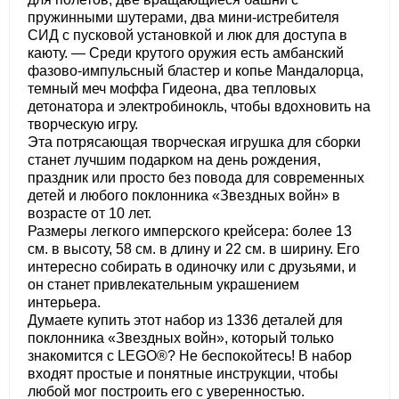
пружинными шутерами, два мини-истребителя
СИД с пусковой установкой и люк для доступа в
каюту. — Среди крутого оружия есть амбанский
фазово-импульсный бластер и копье Мандалорца,
темный меч моффа Гидеона, два тепловых
детонатора и электробинокль, чтобы вдохновить на
творческую игру.
Эта потрясающая творческая игрушка для сборки
станет лучшим подарком на день рождения,
праздник или просто без повода для современных
детей и любого поклонника «Звездных войн» в
возрасте от 10 лет.
Размеры легкого имперского крейсера: более 13
см. в высоту, 58 см. в длину и 22 см. в ширину. Его
интересно собирать в одиночку или с друзьями, и
он станет привлекательным украшением
интерьера.
Думаете купить этот набор из 1336 деталей для
поклонника «Звездных войн», который только
знакомится с LEGO®? Не беспокойтесь! В набор
входят простые и понятные инструкции, чтобы
любой мог построить его с уверенностью.