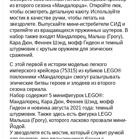
из второго сезона «Мандалорца». Откройте люк,
чтобы осмотреть детальную каюту. Используйте
мостик в качестве ручки, чтобы летать на
звездолете. Выпускайте мини-истребители СИД и
стреляйте из вращающихся пружинных шутеров. В
набор также входят Мандалорец, Малыш (Грогу),
Кара Дюн, Феннек Шэнд, мофф Гидеон и темный
штурмовик с крутым оружием для эпических
сражений.
С этой первой в истории моделью легкого
имперского крейсера (75315) из кубиков LEGO®
поклонники «Мандалорца» смогут разыгрывать
эпические битвы героев и злодеев из второго
сезона сериала.
Набор содержит 5 минифигурок LEGO®:
Мандалорец, Кара Дюн, Феннек Шэнд, мофф
Гидеон и новинка августа 2021 года: темный
штурмовик. Также здесь есть фигурка LEGO
Малыша (Грогу), которого ласково прозвали мини-
Йодой.
У звездолетя есть мостик, который служит ручкой
для полетов, две вращающиеся башни с