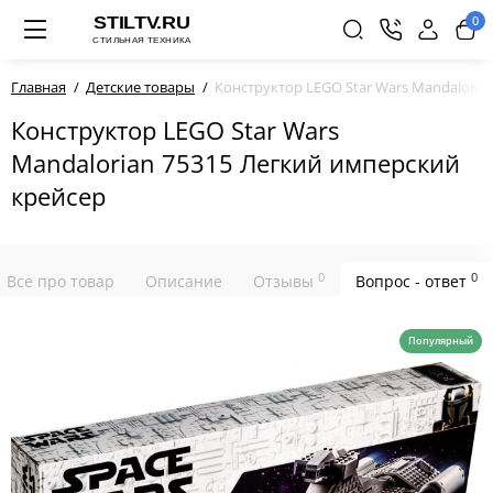
0
Главная
Детские товары
Конструктор LEGO Star Wars Mandaloria
Конструктор LEGO Star Wars
Mandalorian 75315 Легкий имперский
крейсер
0
0
Все про товар
Описание
Отзывы
Вопрос - ответ
Популярный