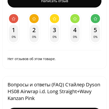
Написать отзыв
1
2
3
4
5
0%
0%
0%
0%
0%
Нет отзывов об этом товаре.
Вопросы и ответы (FAQ) Стайлер Dyson
HS08 Airwrap i.d. Long Straight+Wavy
Kanzan Pink