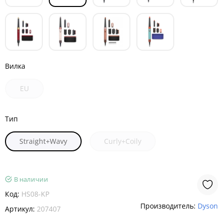
Вилка
EU
Тип
Straight+Wavy
Curly+Coily
В наличии
Код:
HS08-KP
Производитель:
Dyson
Артикул:
207407