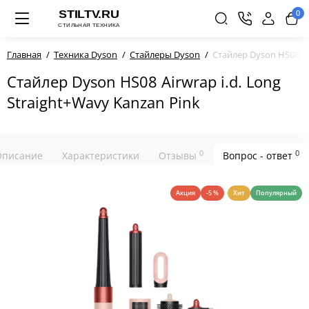
0
Главная
Техника Dyson
Стайлеры Dyson
Стайлер Dyson HS08 Air
Стайлер Dyson HS08 Airwrap i.d. Long
Straight+Wavy Kanzan Pink
0
0
Описание
Характеристики
Отзывы
Вопрос - ответ
Акция
-5 %
Хит
Популярный