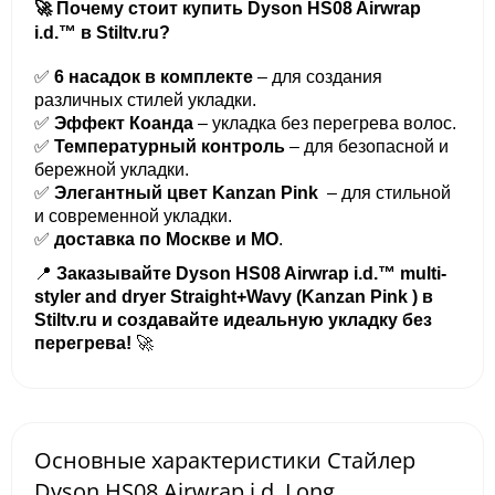
🚀 Почему стоит купить Dyson HS08 Airwrap
i.d.™ в Stiltv.ru?
✅
6 насадок в комплекте
– для создания
различных стилей укладки.
✅
Эффект Коанда
– укладка без перегрева волос.
✅
Температурный контроль
– для безопасной и
бережной укладки.
✅
Элегантный цвет Kanzan Pink
– для стильной
и современной укладки.
✅
доставка по Москве и МО
.
📍
Заказывайте Dyson HS08 Airwrap i.d.™ multi-
styler and dryer Straight+Wavy (Kanzan Pink ) в
Stiltv.ru и создавайте идеальную укладку без
перегрева!
🚀
Основные характеристики Стайлер
Dyson HS08 Airwrap i.d. Long