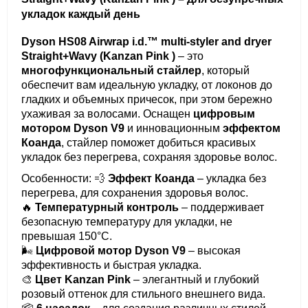
укладок каждый день
Dyson HS08 Airwrap i.d.™ multi-styler and dryer
Straight+Wavy (Kanzan Pink )
– это
многофункциональный стайлер
, который
обеспечит вам идеальную укладку, от локонов до
гладких и объемных причесок, при этом бережно
ухаживая за волосами. Оснащен
цифровым
мотором Dyson V9
и инновационным
эффектом
Коанда
, стайлер поможет добиться красивых
укладок без перегрева, сохраняя здоровье волос.
Особенности: 💨
Эффект Коанда
– укладка без
перегрева, для сохранения здоровья волос.
🔥
Температурный контроль
– поддерживает
безопасную температуру для укладки, не
превышая 150°C.
🌬
Цифровой мотор Dyson V9
– высокая
эффективность и быстрая укладка.
🎨
Цвет Kanzan Pink
– элегантный и глубокий
розовый оттенок для стильного внешнего вида.