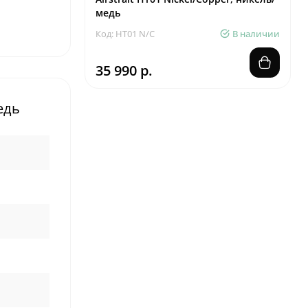
медь
Код: HT01 N/C
В наличии
35 990 р.
едь