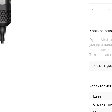
Краткое опи
Dyson Airstr
укладки воло
и выпрямлят
Технология 
Читать дал
Характерист
Цвет -
Страна пр