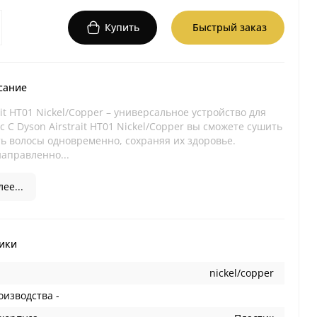
Купить
Быстрый заказ
сание
ait HT01 Nickel/Copper – универсальное устройство для
с С Dyson Airstrait HT01 Nickel/Copper вы сможете сушить
ь волосы одновременно, сохраняя их здоровье.
направленно...
ее...
ики
nickel/copper
оизводства -