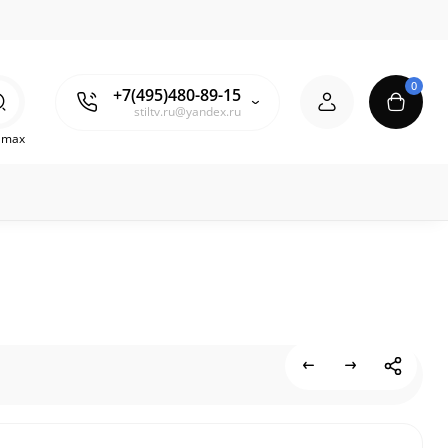
0
+7(495)480-89-15
stiltv.ru@yandex.ru
o max