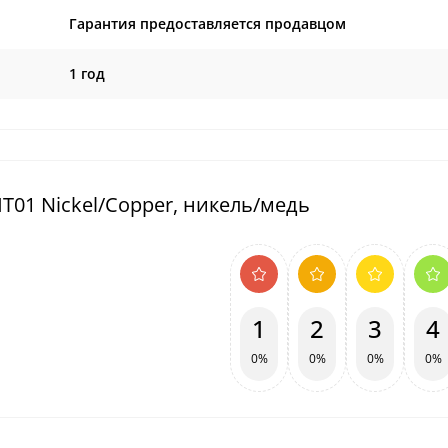
Гарантия предоставляется продавцом
1 год
HT01 Nickel/Copper, никель/медь
1
2
3
4
0%
0%
0%
0%