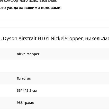
ля комфортного использования.
ного ухода за вашими волосами!
yson Airstrait HT01 Nickel/Copper, никель/м
nickel/copper
Пластик
33*4*3.3 см
988 грамм