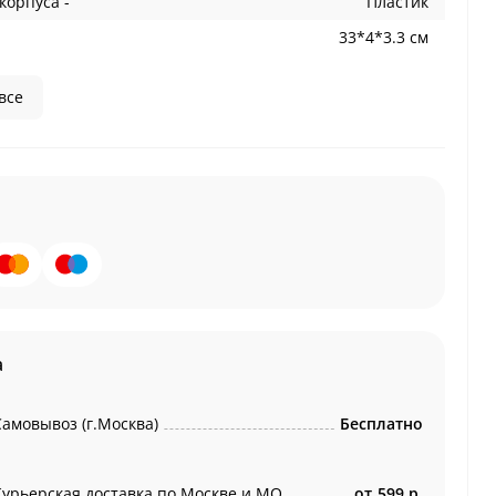
корпуса -
Пластик
33*4*3.3 см
все
а
Самовывоз (г.Москва)
Бесплатно
Курьерская доставка по Москве и МО
от
599 р.