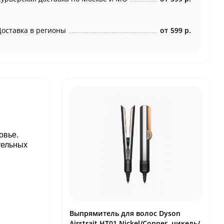
Доставка в регионы
от
599 р.
овье.
тельных
Выпрямитель для волос Dyson
Airstrait HT01 Nickel/Copper, никель/