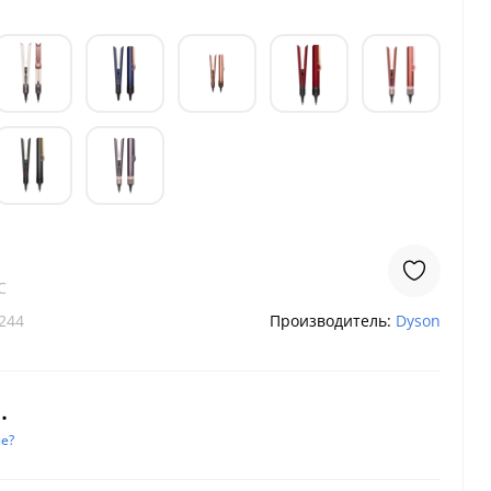
C
244
Производитель:
Dyson
.
е?