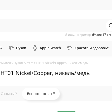
Я ищу, например,
iPhone 17 pr
ok
Dyson
Apple Watch
Красота и здоровье
митель Dyson Airstrait HT01 Nickel/Copper, никель/медь
 HT01 Nickel/Copper, никель/медь
0
0
Отзывы
Вопрос - ответ