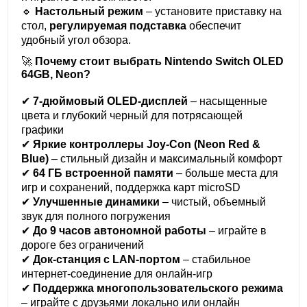
🔹
Настольный режим
– установите приставку на
стол,
регулируемая подставка
обеспечит
удобный угол обзора.
🚀
Почему стоит выбрать Nintendo Switch OLED
64GB, Neon?
✔
7-дюймовый OLED-дисплей
– насыщенные
цвета и глубокий черный для потрясающей
графики
✔
Яркие контроллеры Joy-Con (Neon Red &
Blue)
– стильный дизайн и максимальный комфорт
✔
64 ГБ встроенной памяти
– больше места для
игр и сохранений, поддержка карт microSD
✔
Улучшенные динамики
– чистый, объемный
звук для полного погружения
✔
До 9 часов автономной работы
– играйте в
дороге без ограничений
✔
Док-станция с LAN-портом
– стабильное
интернет-соединение для онлайн-игр
✔
Поддержка многопользовательского режима
– играйте с друзьями локально или онлайн