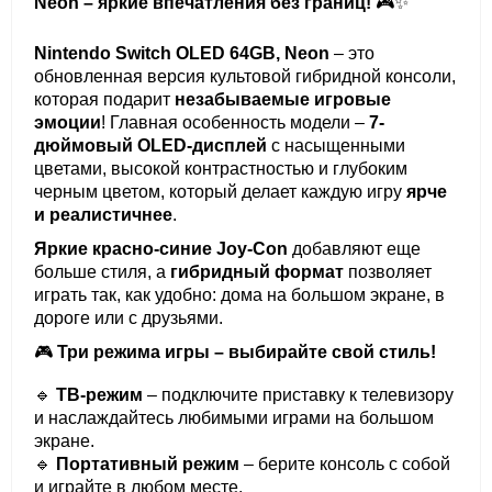
Neon – яркие впечатления без границ!
🎮✨
Nintendo Switch OLED 64GB, Neon
– это
обновленная версия культовой гибридной консоли,
которая подарит
незабываемые игровые
эмоции
! Главная особенность модели –
7-
дюймовый OLED-дисплей
с насыщенными
цветами, высокой контрастностью и глубоким
черным цветом, который делает каждую игру
ярче
и реалистичнее
.
Яркие красно-синие Joy-Con
добавляют еще
больше стиля, а
гибридный формат
позволяет
играть так, как удобно: дома на большом экране, в
дороге или с друзьями.
🎮
Три режима игры – выбирайте свой стиль!
🔹
ТВ-режим
– подключите приставку к телевизору
и наслаждайтесь любимыми играми на большом
экране.
🔹
Портативный режим
– берите консоль с собой
и играйте в любом месте.