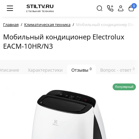
0
Главная
Климатическая техника
Мобильный кондиционер Electr
Мобильный кондиционер Electrolux
EACM-10HR/N3
0
0
Описание
Характеристики
Отзывы
Вопрос - ответ
Популярный