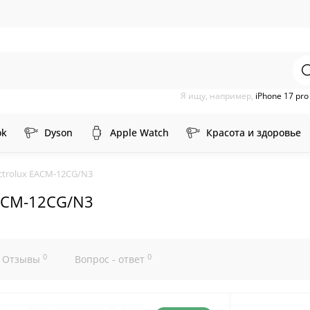
Я ищу, например,
iPhone 17 pr
ok
Dyson
Apple Watch
Красота и здоровье
trolux EACM-12CG/N3
ACM-12CG/N3
0
0
Отзывы
Вопрос - ответ