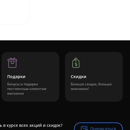
Подарки
Скидки
Бонусы и подарки
Больше скидок, больше
постоянным клиентам
экономии!
магазина
ь в курсе всех акций и скидок?
Подписаться
Подписаться