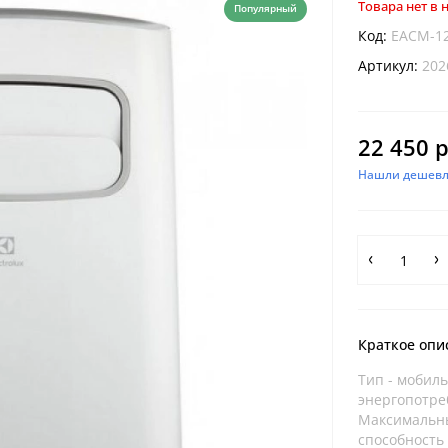
Товара нет в
Популярный
Код:
EACM-1
Артикул:
202
22 450 р
Нашли дешевл
Краткое опи
Тип - мобил
энергопотре
Максимальны
способность 