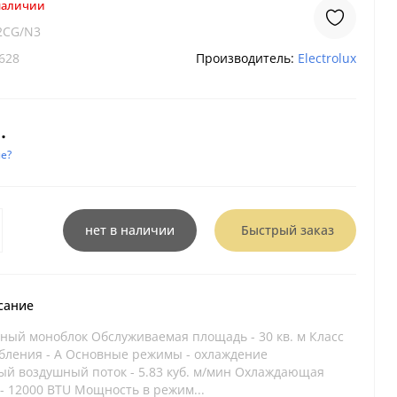
 наличии
2CG/N3
628
Производитель:
Electrolux
.
е?
нет в наличии
Быстрый заказ
сание
ьный моноблок Обслуживаемая площадь - 30 кв. м Класс
бления - A Основные режимы - охлаждение
й воздушный поток - 5.83 куб. м/мин Охлаждающая
- 12000 BTU Мощность в режим...