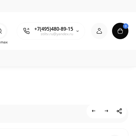
0
+7(495)480-89-15
stiltv.ru@yandex.ru
o max