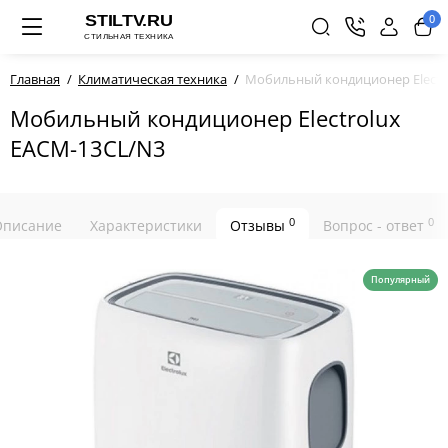
0
Главная
Климатическая техника
Мобильный кондиционер Electr
Мобильный кондиционер Electrolux
EACM-13CL/N3
0
0
Описание
Характеристики
Отзывы
Вопрос - ответ
Популярный