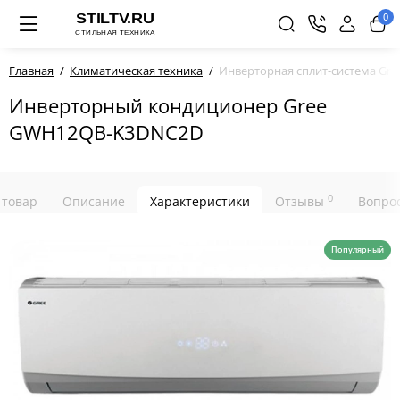
0
Главная
Климатическая техника
Инверторная сплит-система G
Инверторный кондиционер Gree
GWH12QB-K3DNC2D
0
 товар
Описание
Характеристики
Отзывы
Вопрос
Популярный