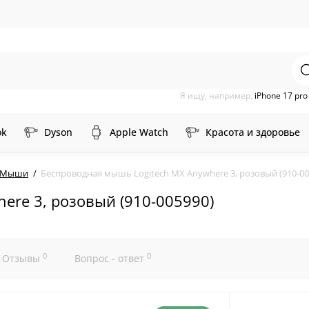
Я ищу, например,
iPhone 17 pr
ok
Dyson
Apple Watch
Красота и здоровье
Мыши
Беспроводная мышь Logitech MX Anywhere 3, розовый (910-00
ere 3, розовый (910-005990)
0
0
Отзывы
Вопрос - ответ