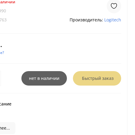
 наличии
990
763
Производитель:
Logitech
.
е?
нет в наличии
Быстрый заказ
сание
ее...