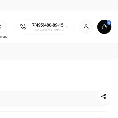
0
+7(495)480-89-15
stiltv.ru@yandex.ru
o max