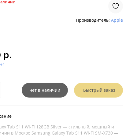
 наличии
0
Производитель:
Apple
 р.
е?
нет в наличии
Быстрый заказ
сание
xy Tab S11 Wi-Fi 128GB Silver — стильный, мощный и
ичии в Москве Samsung Galaxy Tab S11 Wi-Fi SM-X730 —