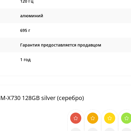
120 Гц
алюминий
695 г
Гарантия предоставляется продавцом
1 год
M-X730 128GB silver (серебро)