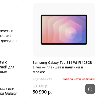
гкость и
тонкий
т доступен
ты с
Samsung Galaxy Tab S11 Wi-Fi 128GB
Silver — планшет в наличии в
тной для
Москве
нные.
Код: SM-X730
Товара нет в наличии
59 990 р.
кзак или
50 990 р.
ки Galaxy