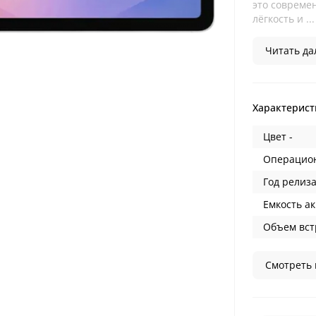
это современ
лёгкость и ...
Читать дал
Характерист
Цвет -
Операцион
Год релиза
Емкость ак
Объем вст
Смотреть 