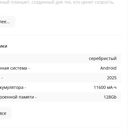
ный планшет, созданный для тех, кто ценит скорость,
ее...
ики
серебристый
ная система -
Android
 -
2025
кумулятора -
11600 мА·ч
роенной памяти -
128Gb
все