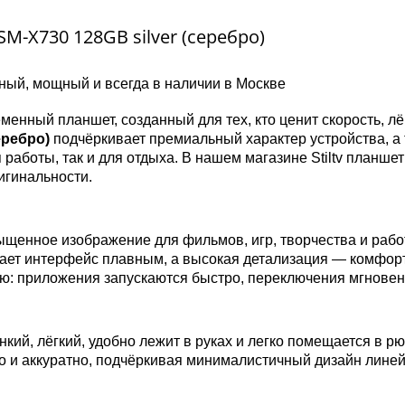
SM-X730 128GB silver (серебро)
ьный, мощный и всегда в наличии в Москве
енный планшет, созданный для тех, кто ценит скорость, лё
серебро)
подчёркивает премиальный характер устройства, а 
 работы, так и для отдыха. В нашем магазине Stiltv планше
игинальности.
ыщенное изображение для фильмов, игр, творчества и рабо
ает интерфейс плавным, а высокая детализация — комфор
тью: приложения запускаются быстро, переключения мгнове
кий, лёгкий, удобно лежит в руках и легко помещается в рю
 и аккуратно, подчёркивая минималистичный дизайн линей