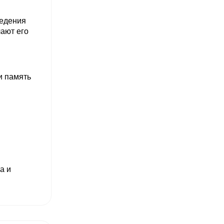
ведения
ают его
и память
а и