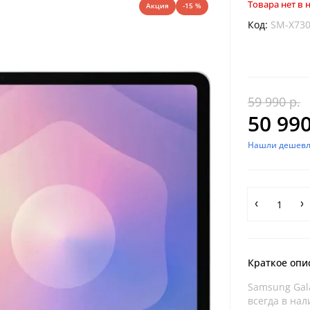
Товара нет в
Акция
-15 %
Код:
SM-X73
59 990 р.
50 990
Нашли дешевл
Краткое опи
Samsung Gala
всегда в нал