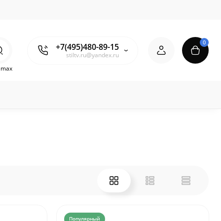
0
+7(495)480-89-15
stiltv.ru@yandex.ru
o max
Популярный