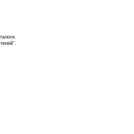
талоге.
телей".