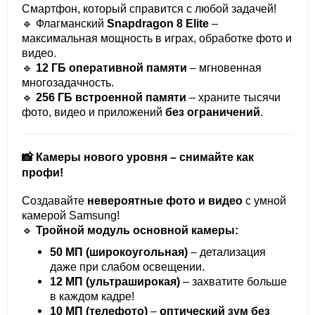
Смартфон, который справится с любой задачей!
🔹 Флагманский
Snapdragon 8 Elite
–
максимальная мощность в играх, обработке фото и
видео.
🔹
12 ГБ оперативной памяти
– мгновенная
многозадачность.
🔹
256 ГБ встроенной памяти
– храните тысячи
фото, видео и приложений
без ограничений
.
📸 Камеры нового уровня – снимайте как
профи!
Создавайте
невероятные фото и видео
с умной
камерой Samsung!
🔹
Тройной модуль основной камеры:
50 МП (широкоугольная)
– детализация
даже при слабом освещении.
12 МП (ультраширокая)
– захватите больше
в каждом кадре!
10 МП (телефото)
–
оптический зум без