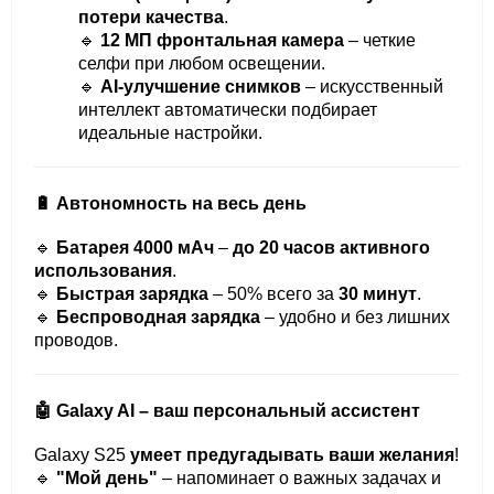
потери качества
.
🔹
12 МП фронтальная камера
– четкие
селфи при любом освещении.
🔹
AI-улучшение снимков
– искусственный
интеллект автоматически подбирает
идеальные настройки.
🔋 Автономность на весь день
🔹
Батарея 4000 мАч
–
до 20 часов активного
использования
.
🔹
Быстрая зарядка
– 50% всего за
30 минут
.
🔹
Беспроводная зарядка
– удобно и без лишних
проводов.
🤖 Galaxy AI – ваш персональный ассистент
Galaxy S25
умеет предугадывать ваши желания
!
🔹
"Мой день"
– напоминает о важных задачах и