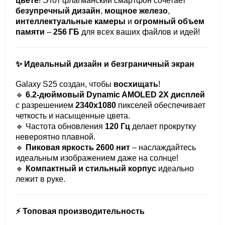
цвете
! Этот флагманский смартфон сочетает
безупречный дизайн
,
мощное железо
,
интеллектуальные камеры
и
огромный объем
памяти
–
256 ГБ
для всех ваших файлов и идей!
✨ Идеальный дизайн и безграничный экран
Galaxy S25 создан, чтобы
восхищать
!
🔹
6.2-дюймовый Dynamic AMOLED 2X дисплей
с разрешением
2340x1080
пикселей обеспечивает
четкость и насыщенные цвета.
🔹 Частота обновления
120 Гц
делает прокрутку
невероятно плавной.
🔹
Пиковая яркость 2600 нит
– наслаждайтесь
идеальным изображением даже на солнце!
🔹
Компактный и стильный корпус
идеально
лежит в руке.
⚡ Топовая производительность