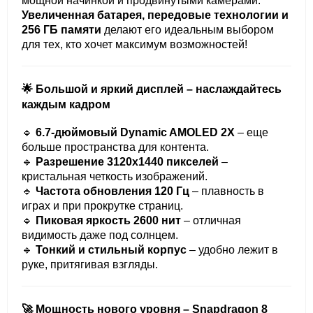
мощной начинкой и продвинутыми камерами.
Увеличенная батарея, передовые технологии и
256 ГБ памяти
делают его идеальным выбором
для тех, кто хочет максимум возможностей!
🌟 Большой и яркий дисплей – наслаждайтесь
каждым кадром
🔹
6.7-дюймовый Dynamic AMOLED 2X
– еще
больше пространства для контента.
🔹
Разрешение 3120x1440 пикселей
–
кристальная четкость изображений.
🔹
Частота обновления 120 Гц
– плавность в
играх и при прокрутке страниц.
🔹
Пиковая яркость 2600 нит
– отличная
видимость даже под солнцем.
🔹
Тонкий и стильный корпус
– удобно лежит в
руке, притягивая взгляды.
🚀 Мощность нового уровня – Snapdragon 8