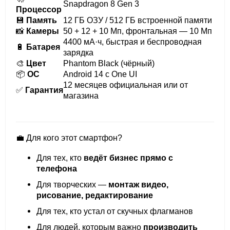
Snapdragon 8 Gen 3
Процессор
💾
Память
12 ГБ ОЗУ / 512 ГБ встроенной памяти
📸
Камеры
50 + 12 + 10 Мп, фронтальная — 10 Мп
4400 мА·ч, быстрая и беспроводная
🔋
Батарея
зарядка
🎨
Цвет
Phantom Black (чёрный)
📦
ОС
Android 14 с One UI
12 месяцев официальная или от
✅
Гарантия
магазина
💼 Для кого этот смартфон?
Для тех, кто
ведёт бизнес прямо с
телефона
Для творческих —
монтаж видео,
рисование, редактирование
Для тех, кто устал от скучных флагманов
Для людей, которым важно
производить