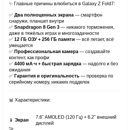
✨ Главные причины влюбиться в Galaxy Z Fold7:
✅
Два полноценных экрана
— смартфон
снаружи, планшет внутри
✅
Snapdragon 8 Gen 3
— никакого торможения,
даже в тяжёлых играх и многозадачности
✅
12 ГБ ОЗУ + 256 ГБ памяти
— всё летает, всё
умещается
✅
Профессиональная камера
— создавайте
контент, как профи
✅
4400 мА·ч + быстрая зарядка
— надолго и без
ожидания
✅
Гарантия и оригинальность
— проверка по
серийному номеру, никаких подделок
📊 Характеристики:
7.6" AMOLED (120 Гц) + 6.2" внешний
📱
Экран
дисплей
🚀