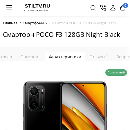
0
Главная
Смартфоны
Смартфон POCO F3 128GB Night Black
Смартфон POCO F3 128GB Night Black
0
 товар
Описание
Характеристики
Отзывы
Вопрос
Популярный