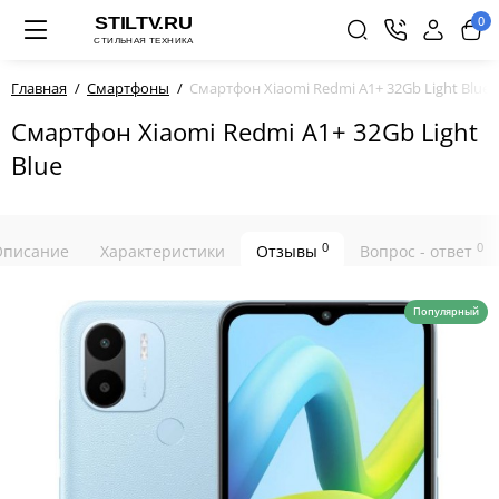
0
Главная
Смартфоны
Смартфон Xiaomi Redmi A1+ 32Gb Light Blue
Смартфон Xiaomi Redmi A1+ 32Gb Light
Blue
0
0
Описание
Характеристики
Отзывы
Вопрос - ответ
Популярный