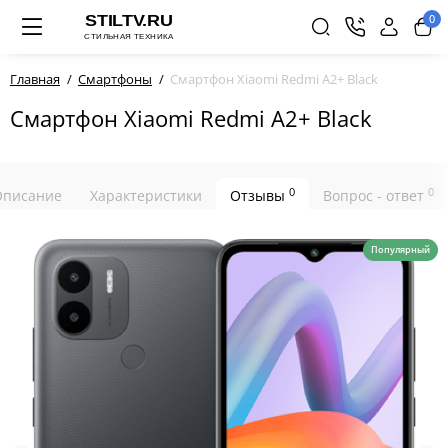
0
Главная
Смартфоны
Смартфон Xiaomi Redmi A2+ Black
Смартфон Xiaomi Redmi A2+ Black
0
0
Описание
Характеристики
Отзывы
Вопрос - ответ
Популярный