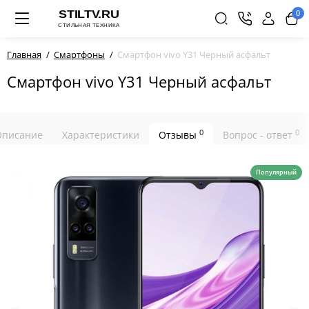
0
Главная
Смартфоны
Смартфон vivo Y31 Черный асфальт
Смартфон vivo Y31 Черный асфальт
0
0
Описание
Характеристики
Отзывы
Вопрос - ответ
Популярный