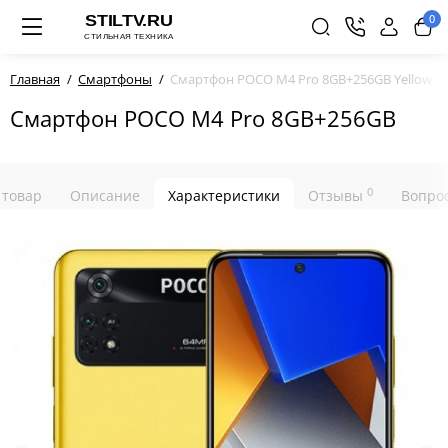
0
Главная
Смартфоны
Смартфон POCO M4 Pro 8GB+256GB Yellow
Смартфон POCO M4 Pro 8GB+256GB
0
 товар
Описание
Характеристики
Отзывы
Вопрос