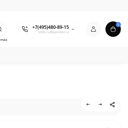
0
+7(495)480-89-15
stiltv.ru@yandex.ru
o max