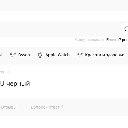
Я ищу, например,
iPhone 17 pr
ok
Dyson
Apple Watch
Красота и здоровье
черный
RU черный
0
0
Отзывы
Вопрос - ответ