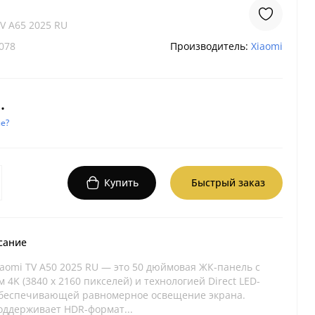
TV A65 2025 RU
078
Производитель:
Xiaomi
.
е?
Купить
Быстрый заказ
сание
iaomi TV A50 2025 RU — это 50 дюймовая ЖК-панель с
4K (3840 x 2160 пикселей) и технологией Direct LED-
обеспечивающей равномерное освещение экрана.
оддерживает HDR-формат...