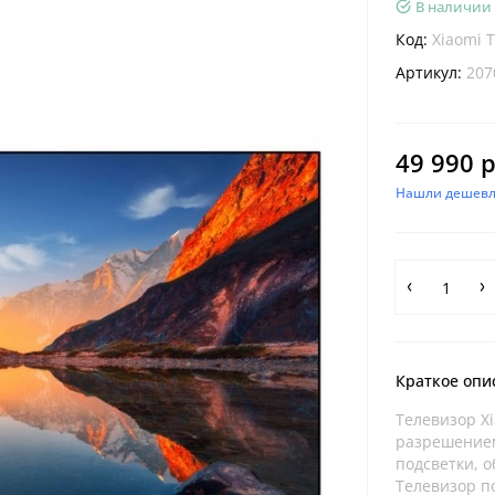
В наличии
Код:
Xiaomi 
Артикул:
207
49 990 р
Нашли дешевл
Краткое опи
Телевизор X
разрешением 
подсветки, 
Телевизор п