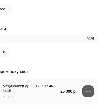
ее...
ики
 -
2025
все
аром покупают
Медиаплеер Apple TV 2017 4K
64GB
25 000 р.
MP7P2